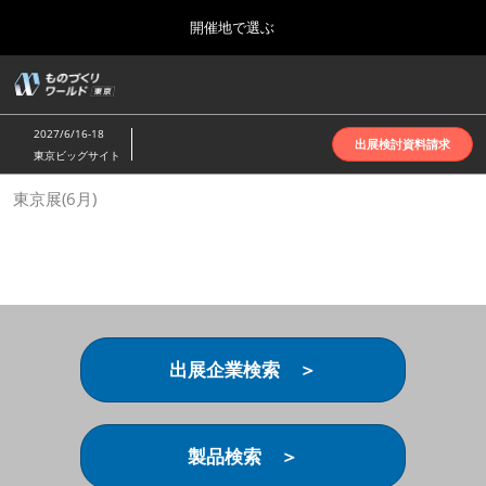
Press
ス
開催地で選ぶ
Escape
キ
to
ッ
close
ホーム
グ
プ
the
ロ
2026年10月07日
し
ー
menu.
インテックス大阪 | INTEX Osaka
2027/6/16-18
バ
出展検討資料請求
て
東京ビッグサイト
ル
進
ナ
名古屋展(4月)
東京展(6月)
ビ
む
2027年04月07日
ゲ
ポートメッセなごや | Port Messe Nagoya
ー
シ
ョ
東京展(6月)
ン
2027年06月16日
を
東京ビッグサイト | Tokyo Big Sight
折
り
出展企業検索 ＞
た
大阪展(10月)
た
2026年10月07日
む
インテックス大阪 | INTEX Osaka
製品検索 ＞