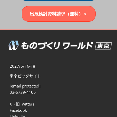
福岡展(12月)
2026年12月02日
マリンメッセ福岡｜MARIN MESSE Fukuoka
出展検討資料請求（無料）＞
2027/6/16-18
東京ビッグサイト
[email protected]
03-6739-4106
X（旧Twitter）
Facebook
Linkedin