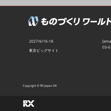
製造業DX展
展示会・
シー
ものづくりODM/EMS展
製造業サイバーセキュリテ
ィ展
スマートメンテナンス展
2027/6/16-18
[emai
ものづくりNEXT
03-6
東京ビッグサイト
製造業×フィジカルAI展
Copyright © RX Japan GK