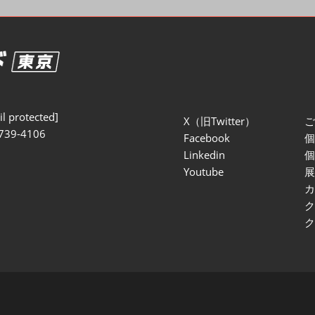
セミナー参加ポリ
l protected]
X（旧Twitter）
739-4106
Facebook
Linkedin
Youtube