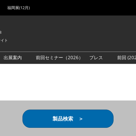
福岡展(12月)
8
サイト
出展案内
前回セミナー（2026）
プレス
前回 (2
展
展社・製品検索
出展検討資料を請求する
取材事前登録
会場
（無料）
展製品特集 一覧
来場者
ローバル･サプライ
特集
目の併催イベント
法について
製品検索 ＞