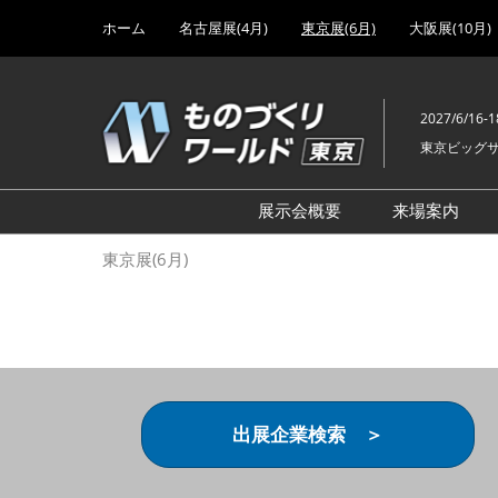
Press
ス
ホーム
名古屋展(4月)
東京展(6月)
大阪展(10月)
Escape
キ
to
ッ
close
プ
the
2027/6/16-1
し
menu.
東京ビッグ
て
進
む
展示会概要
来場案内
設計･製造ソリューション
前回 出
東京展(6月)
機械要素技術展
前回 出
ヘルスケア･医療機器 開発
前回 グ
展
チェーン
工場設備･備品展
前回 注
次世代3Dプリンタ展
ご来場方
出展企業検索 ＞
計測･検査･センサ展
アクセス