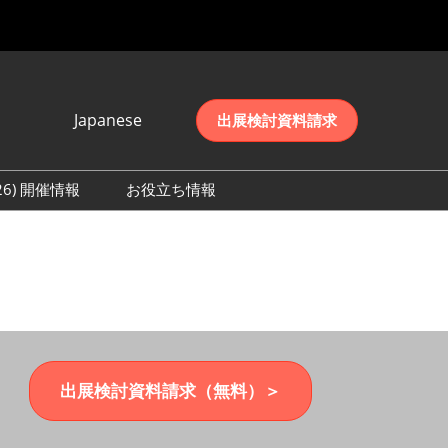
Japanese
出展検討資料請求
Japanese
English
026) 開催情報
お役立ち情報
简体中文
初日の様子 (2026)
한국어
数 (2026)
出展検討資料請求（無料）＞