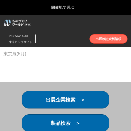
Press
ス
開催地で選ぶ
Escape
キ
to
ッ
close
ホーム
グ
プ
the
ロ
2026年10月07日
し
ー
menu.
インテックス大阪 | INTEX Osaka
2027/6/16-18
バ
出展検討資料請求
て
東京ビッグサイト
ル
進
ナ
名古屋展(4月)
東京展(6月)
ビ
む
2027年04月07日
ゲ
ポートメッセなごや | Port Messe Nagoya
ー
シ
ョ
東京展(6月)
ン
2027年06月16日
を
東京ビッグサイト | Tokyo Big Sight
折
り
出展企業検索 ＞
た
大阪展(10月)
た
2026年10月07日
む
インテックス大阪 | INTEX Osaka
製品検索 ＞