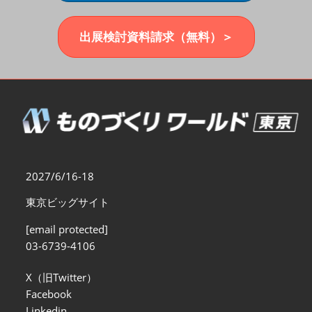
福岡展(12月)
2026年12月02日
マリンメッセ福岡｜MARIN MESSE Fukuoka
出展検討資料請求（無料）＞
2027/6/16-18
東京ビッグサイト
[email protected]
03-6739-4106
X（旧Twitter）
Facebook
Linkedin