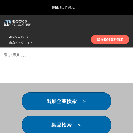
Press
ス
開催地で選ぶ
Escape
キ
to
ッ
close
ホーム
グ
プ
the
ロ
2026年10月07日
し
ー
menu.
インテックス大阪 | INTEX Osaka
2027/6/16-18
バ
出展検討資料請求
て
東京ビッグサイト
ル
進
ナ
名古屋展(4月)
東京展(6月)
ビ
む
2027年04月07日
ゲ
ポートメッセなごや | Port Messe Nagoya
ー
シ
ョ
東京展(6月)
ン
2027年06月16日
を
東京ビッグサイト | Tokyo Big Sight
折
り
出展企業検索 ＞
た
大阪展(10月)
た
2026年10月07日
む
インテックス大阪 | INTEX Osaka
製品検索 ＞