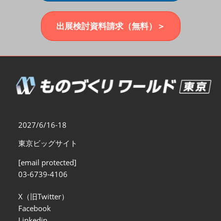
福岡展(12月)
2026年12月02日
マリンメッセ福岡｜MARIN MESSE Fukuoka
出展検討資料請求（無料）＞
2027/6/16-18
東京ビッグサイト
[email protected]
03-6739-4106
X（旧Twitter）
Facebook
Linkedin