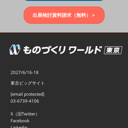
福岡展(12月)
2026年12月02日
マリンメッセ福岡｜MARIN MESSE Fukuoka
出展検討資料請求（無料）＞
2027/6/16-18
東京ビッグサイト
[email protected]
03-6739-4106
X（旧Twitter）
Facebook
Linkedin