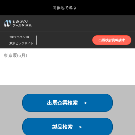
Press
ス
開催地で選ぶ
Escape
キ
to
ッ
close
ホーム
グ
プ
the
ロ
2026年10月07日
し
ー
menu.
インテックス大阪 | INTEX Osaka
2027/6/16-18
バ
出展検討資料請求
て
東京ビッグサイト
ル
進
ナ
名古屋展(4月)
東京展(6月)
ビ
む
2027年04月07日
ゲ
ポートメッセなごや | Port Messe Nagoya
ー
シ
ョ
東京展(6月)
ン
2027年06月16日
を
東京ビッグサイト | Tokyo Big Sight
折
り
出展企業検索 ＞
た
大阪展(10月)
た
2026年10月07日
む
インテックス大阪 | INTEX Osaka
製品検索 ＞