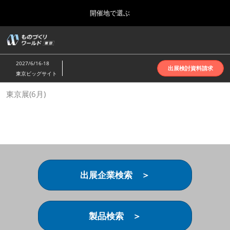
Press
ス
開催地で選ぶ
Escape
キ
to
ッ
close
ホーム
グ
プ
the
ロ
2026年10月07日
し
ー
menu.
インテックス大阪 | INTEX Osaka
2027/6/16-18
バ
出展検討資料請求
て
東京ビッグサイト
ル
進
ナ
名古屋展(4月)
東京展(6月)
ビ
む
2027年04月07日
ゲ
ポートメッセなごや | Port Messe Nagoya
ー
シ
ョ
東京展(6月)
ン
2027年06月16日
を
東京ビッグサイト | Tokyo Big Sight
折
り
出展企業検索 ＞
た
大阪展(10月)
た
2026年10月07日
む
インテックス大阪 | INTEX Osaka
製品検索 ＞