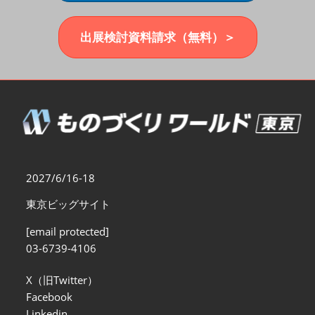
福岡展(12月)
2026年12月02日
マリンメッセ福岡｜MARIN MESSE Fukuoka
出展検討資料請求（無料）＞
2027/6/16-18
東京ビッグサイト
[email protected]
03-6739-4106
X（旧Twitter）
Facebook
Linkedin