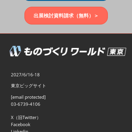
福岡展(12月)
2026年12月02日
マリンメッセ福岡｜MARIN MESSE Fukuoka
出展検討資料請求（無料）＞
2027/6/16-18
東京ビッグサイト
[email protected]
03-6739-4106
X（旧Twitter）
Facebook
Linkedin