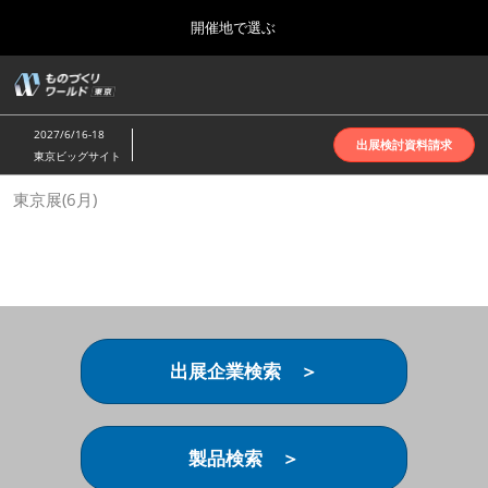
Press
ス
開催地で選ぶ
Escape
キ
to
ッ
close
ホーム
グ
プ
the
ロ
2026年10月07日
し
ー
menu.
インテックス大阪 | INTEX Osaka
2027/6/16-18
バ
出展検討資料請求
て
東京ビッグサイト
ル
進
ナ
名古屋展(4月)
東京展(6月)
ビ
む
2027年04月07日
ゲ
ポートメッセなごや | Port Messe Nagoya
ー
シ
ョ
東京展(6月)
ン
2027年06月16日
を
東京ビッグサイト | Tokyo Big Sight
折
り
出展企業検索 ＞
た
大阪展(10月)
た
2026年10月07日
む
インテックス大阪 | INTEX Osaka
製品検索 ＞