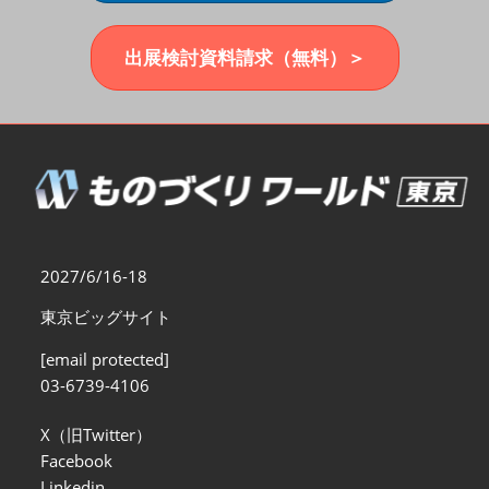
福岡展(12月)
2026年12月02日
マリンメッセ福岡｜MARIN MESSE Fukuoka
出展検討資料請求（無料）＞
2027/6/16-18
東京ビッグサイト
[email protected]
03-6739-4106
X（旧Twitter）
Facebook
Linkedin