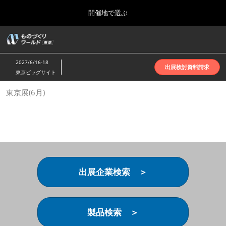
Press
ス
開催地で選ぶ
Escape
キ
to
ッ
close
ホーム
グ
プ
the
ロ
2026年10月07日
し
ー
menu.
インテックス大阪 | INTEX Osaka
2027/6/16-18
バ
出展検討資料請求
て
東京ビッグサイト
ル
進
ナ
名古屋展(4月)
東京展(6月)
ビ
む
2027年04月07日
ゲ
ポートメッセなごや | Port Messe Nagoya
ー
シ
ョ
東京展(6月)
ン
2027年06月16日
を
東京ビッグサイト | Tokyo Big Sight
折
り
出展企業検索 ＞
た
大阪展(10月)
た
2026年10月07日
む
インテックス大阪 | INTEX Osaka
製品検索 ＞