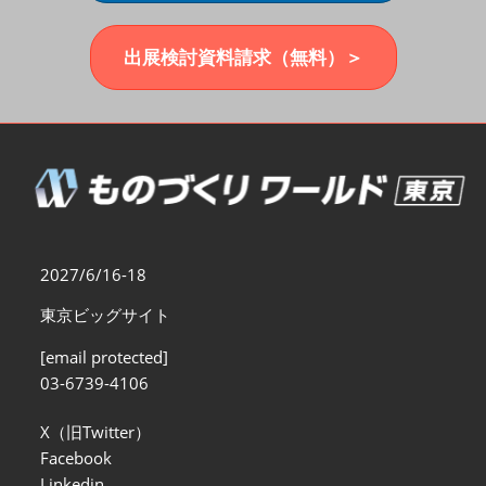
福岡展(12月)
2026年12月02日
マリンメッセ福岡｜MARIN MESSE Fukuoka
出展検討資料請求（無料）＞
2027/6/16-18
東京ビッグサイト
[email protected]
03-6739-4106
X（旧Twitter）
Facebook
Linkedin