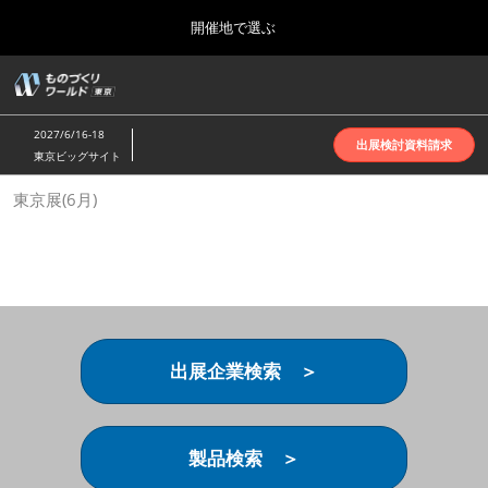
Press
ス
開催地で選ぶ
Escape
キ
to
ッ
close
ホーム
グ
プ
the
ロ
2026年10月07日
し
ー
menu.
インテックス大阪 | INTEX Osaka
2027/6/16-18
バ
出展検討資料請求
て
東京ビッグサイト
ル
進
ナ
名古屋展(4月)
東京展(6月)
ビ
む
2027年04月07日
ゲ
ポートメッセなごや | Port Messe Nagoya
ー
シ
ョ
東京展(6月)
ン
2027年06月16日
を
東京ビッグサイト | Tokyo Big Sight
折
り
出展企業検索 ＞
た
大阪展(10月)
た
2026年10月07日
む
インテックス大阪 | INTEX Osaka
製品検索 ＞