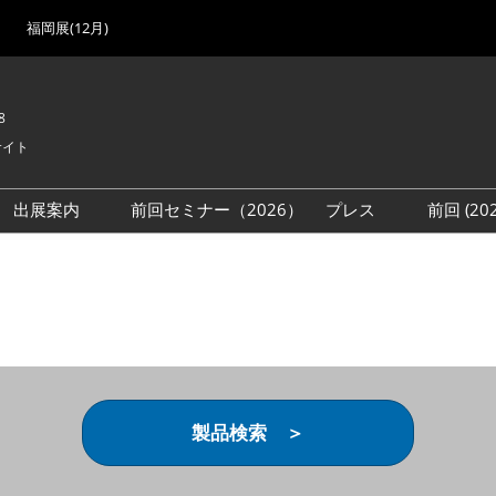
福岡展(12月)
8
サイト
出展案内
前回セミナー（2026）
プレス
前回 (2
展
展社・製品検索
出展検討資料を請求する
取材事前登録
会場
（無料）
展製品特集 一覧
来場者
ローバル･サプライ
特集
目の併催イベント
法について
製品検索 ＞