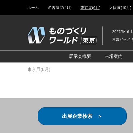
Press
ス
ホーム
名古屋展(4月)
東京展(6月)
大阪展(10月)
Escape
キ
to
ッ
close
プ
the
2027/6/16-1
し
menu.
東京ビッグ
て
進
む
展示会概要
来場案内
設計･製造ソリューション
前回 出
東京展(6月)
機械要素技術展
前回 出
ヘルスケア･医療機器 開発
前回 グ
展
チェーン
工場設備･備品展
前回 注
次世代3Dプリンタ展
ご来場方
出展企業検索 ＞
計測･検査･センサ展
アクセス