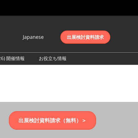
Japanese
出展検討資料請求
Japanese
English
026) 開催情報
お役立ち情報
简体中文
初日の様子 (2026)
한국어
数 (2026)
出展検討資料請求（無料）＞