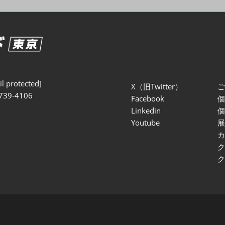
セミナー参加ポリ
l protected]
X（旧Twitter）
739-4106
Facebook
Linkedin
Youtube