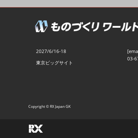
製造業DX展
展示会・
シー
ものづくりODM/EMS展
製造業サイバーセキュリテ
ィ展
スマートメンテナンス展
2027/6/16-18
[emai
ものづくりNEXT
03-6
東京ビッグサイト
製造業×フィジカルAI展
Copyright © RX Japan GK