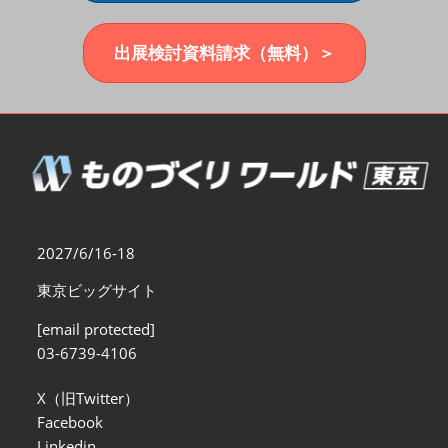
福岡展(12月)
2026年12月02日
マリンメッセ福岡｜MARIN MESSE Fukuoka
出展検討資料請求（無料）＞
2027/6/16-18
東京ビッグサイト
[email protected]
03-6739-4106
X（旧Twitter）
Facebook
Linkedin