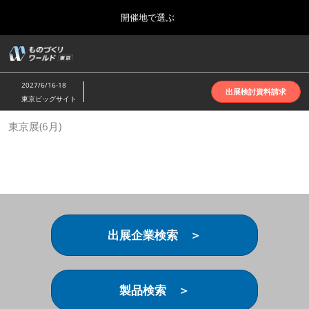
Press
ス
開催地で選ぶ
Escape
キ
to
ッ
close
ホーム
グ
プ
the
ロ
2026年10月07日
し
ー
menu.
インテックス大阪 | INTEX Osaka
2027/6/16-18
バ
出展検討資料請求
て
東京ビッグサイト
ル
進
ナ
名古屋展(4月)
東京展(6月)
ビ
む
2027年04月07日
ゲ
ポートメッセなごや | Port Messe Nagoya
ー
シ
ョ
東京展(6月)
ン
2027年06月16日
を
東京ビッグサイト | Tokyo Big Sight
折
り
出展企業検索 ＞
た
大阪展(10月)
た
2026年10月07日
む
インテックス大阪 | INTEX Osaka
製品検索 ＞