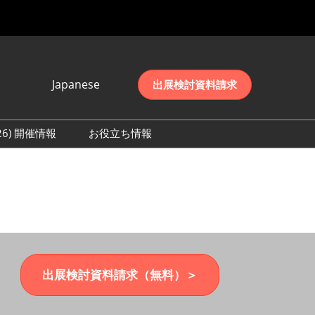
Japanese
出展検討資料請求
Japanese
English
026) 開催情報
お役立ち情報
简体中文
初日の様子 (2026)
한국어
数 (2026)
出展検討資料請求（無料）＞