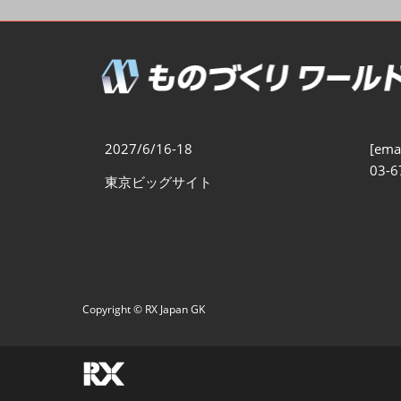
製造業DX展
展示会・
シー
ものづくりODM/EMS展
製造業サイバーセキュリテ
ィ展
スマートメンテナンス展
2027/6/16-18
[emai
ものづくりNEXT
03-6
東京ビッグサイト
製造業×フィジカルAI展
Copyright © RX Japan GK