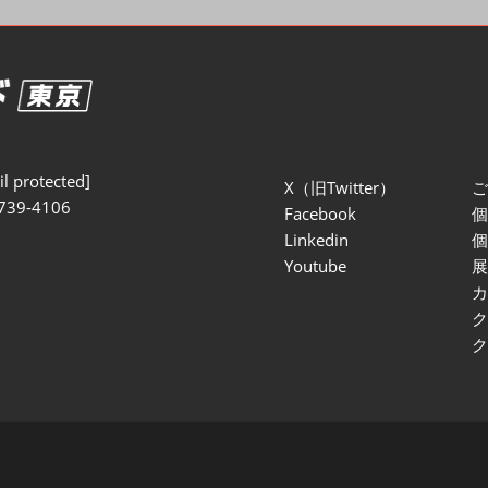
セミナー参加ポリ
l protected]
X（旧Twitter）
739-4106
Facebook
Linkedin
Youtube