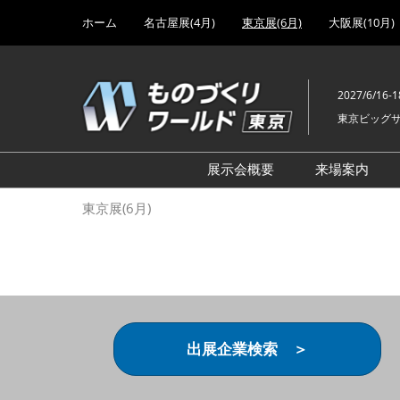
Press
ス
ホーム
名古屋展(4月)
東京展(6月)
大阪展(10月)
Escape
キ
to
ッ
close
プ
the
2027/6/16-1
し
menu.
東京ビッグ
て
進
む
展示会概要
来場案内
設計･製造ソリューション
前回 出
東京展(6月)
機械要素技術展
前回 出
ヘルスケア･医療機器 開発
前回 グ
展
チェーン
工場設備･備品展
前回 注
次世代3Dプリンタ展
ご来場方
出展企業検索 ＞
計測･検査･センサ展
アクセス