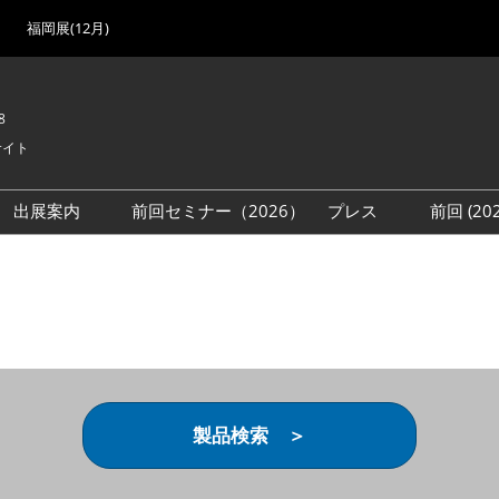
福岡展(12月)
8
サイト
出展案内
前回セミナー（2026）
プレス
前回 (2
展
展社・製品検索
出展検討資料を請求する
取材事前登録
会場
（無料）
展製品特集 一覧
来場者
ローバル･サプライ
特集
目の併催イベント
法について
製品検索 ＞