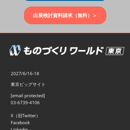
福岡展(12月)
2026年12月02日
マリンメッセ福岡｜MARIN MESSE Fukuoka
出展検討資料請求（無料）＞
2027/6/16-18
東京ビッグサイト
[email protected]
03-6739-4106
X（旧Twitter）
Facebook
Linkedin