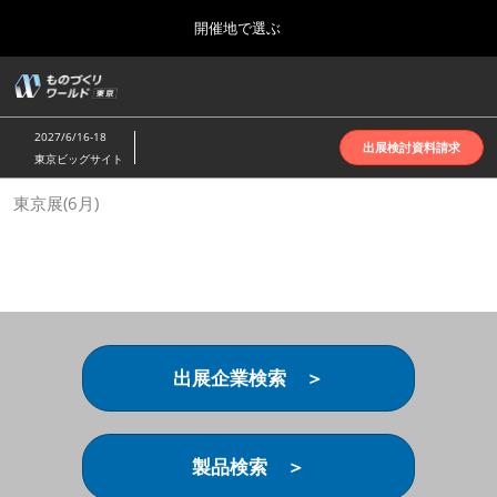
Press
ス
開催地で選ぶ
Escape
キ
to
ッ
close
ホーム
グ
プ
the
ロ
2026年10月07日
し
ー
menu.
インテックス大阪 | INTEX Osaka
2027/6/16-18
バ
出展検討資料請求
て
東京ビッグサイト
ル
進
ナ
名古屋展(4月)
東京展(6月)
ビ
む
2027年04月07日
ゲ
ポートメッセなごや | Port Messe Nagoya
ー
シ
ョ
東京展(6月)
ン
2027年06月16日
を
東京ビッグサイト | Tokyo Big Sight
折
り
出展企業検索 ＞
た
大阪展(10月)
た
2026年10月07日
む
インテックス大阪 | INTEX Osaka
製品検索 ＞