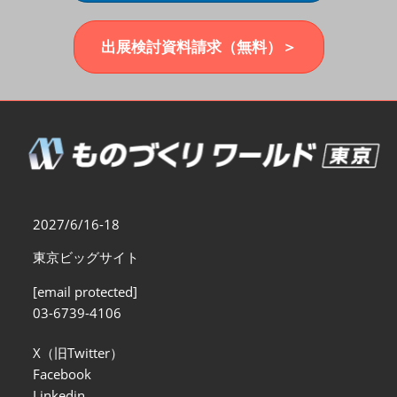
福岡展(12月)
2026年12月02日
マリンメッセ福岡｜MARIN MESSE Fukuoka
出展検討資料請求（無料）＞
2027/6/16-18
東京ビッグサイト
[email protected]
03-6739-4106
X（旧Twitter）
Facebook
Linkedin