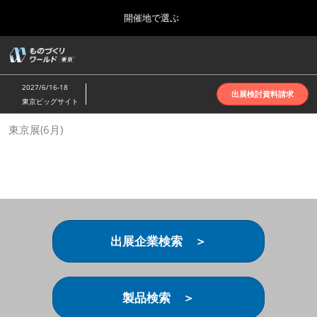
Press
ス
開催地で選ぶ
Escape
キ
to
ッ
close
ホーム
グ
プ
the
ロ
2026年10月07日
し
ー
menu.
インテックス大阪 | INTEX Osaka
2027/6/16-18
バ
出展検討資料請求
て
東京ビッグサイト
ル
進
ナ
名古屋展(4月)
東京展(6月)
ビ
む
2027年04月07日
ゲ
ポートメッセなごや | Port Messe Nagoya
ー
シ
ョ
東京展(6月)
ン
2027年06月16日
を
東京ビッグサイト | Tokyo Big Sight
折
り
出展企業検索 ＞
た
大阪展(10月)
た
2026年10月07日
む
インテックス大阪 | INTEX Osaka
製品検索 ＞