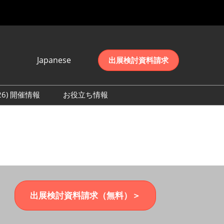
Japanese
出展検討資料請求
Japanese
English
026) 開催情報
お役立ち情報
简体中文
初日の様子 (2026)
한국어
数 (2026)
出展検討資料請求（無料）＞