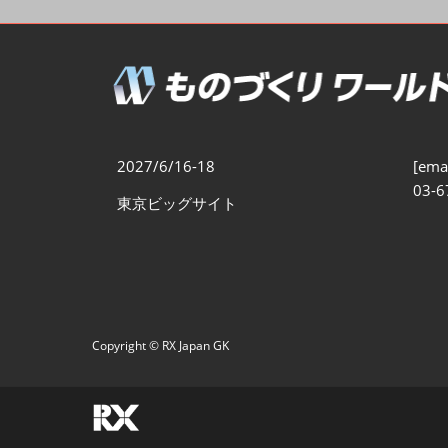
製造業DX展
展示会・
シー
ものづくりODM/EMS展
製造業サイバーセキュリテ
ィ展
スマートメンテナンス展
2027/6/16-18
[emai
ものづくりNEXT
03-6
東京ビッグサイト
製造業×フィジカルAI展
Copyright © RX Japan GK