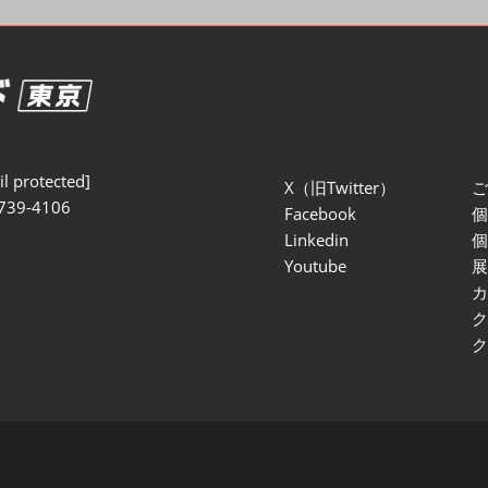
セミナー参加ポリ
l protected]
X（旧Twitter）
739-4106
Facebook
Linkedin
Youtube