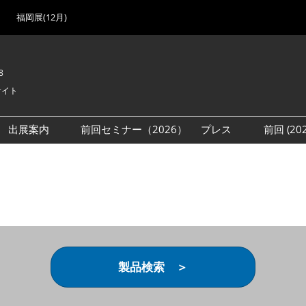
福岡展(12月)
8
サイト
出展案内
前回セミナー（2026）
プレス
前回 (2
展
展社・製品検索
出展検討資料を請求する
取材事前登録
会場
（無料）
展製品特集 一覧
来場者
ローバル･サプライ
特集
目の併催イベント
法について
製品検索 ＞