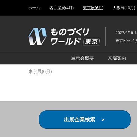
Press
ス
ホーム
名古屋展(4月)
東京展(6月)
大阪展(10月)
Escape
キ
to
ッ
close
プ
the
2027/6/16-1
し
menu.
東京ビッグ
て
進
む
展示会概要
来場案内
設計･製造ソリューション
前回 出
東京展(6月)
機械要素技術展
前回 出
ヘルスケア･医療機器 開発
前回 グ
展
チェーン
工場設備･備品展
前回 注
次世代3Dプリンタ展
ご来場方
出展企業検索 ＞
計測･検査･センサ展
アクセス