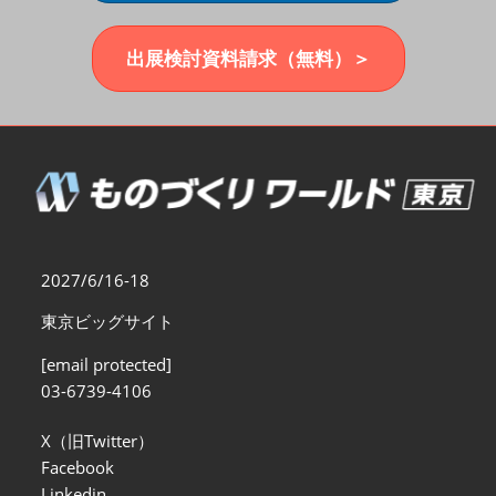
福岡展(12月)
2026年12月02日
マリンメッセ福岡｜MARIN MESSE Fukuoka
出展検討資料請求（無料）＞
2027/6/16-18
東京ビッグサイト
[email protected]
03-6739-4106
X（旧Twitter）
Facebook
Linkedin