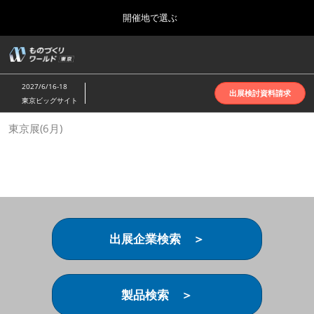
Press
ス
開催地で選ぶ
Escape
キ
to
ッ
close
ホーム
グ
プ
the
ロ
2026年10月07日
し
ー
menu.
インテックス大阪 | INTEX Osaka
2027/6/16-18
バ
出展検討資料請求
て
東京ビッグサイト
ル
進
ナ
名古屋展(4月)
東京展(6月)
ビ
む
2027年04月07日
ゲ
ポートメッセなごや | Port Messe Nagoya
ー
シ
ョ
東京展(6月)
ン
2027年06月16日
を
東京ビッグサイト | Tokyo Big Sight
折
り
出展企業検索 ＞
た
大阪展(10月)
た
2026年10月07日
む
インテックス大阪 | INTEX Osaka
製品検索 ＞