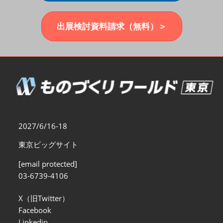
福岡展(12月)
2026年12月02日
マリンメッセ福岡｜MARIN MESSE Fukuoka
出展検討資料請求（無料）＞
2027/6/16-18
東京ビッグサイト
[email protected]
03-6739-4106
X（旧Twitter）
Facebook
Linkedin