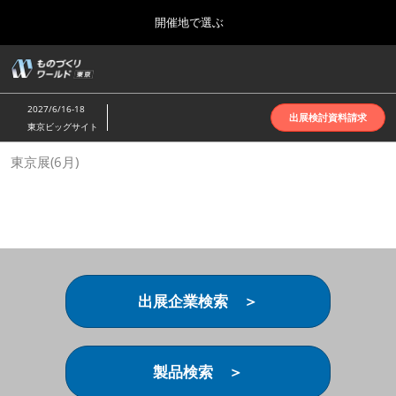
Press
ス
開催地で選ぶ
Escape
キ
to
ッ
close
ホーム
グ
プ
the
ロ
2026年10月07日
し
ー
menu.
インテックス大阪 | INTEX Osaka
2027/6/16-18
バ
出展検討資料請求
て
東京ビッグサイト
ル
進
ナ
名古屋展(4月)
東京展(6月)
ビ
む
2027年04月07日
ゲ
ポートメッセなごや | Port Messe Nagoya
ー
シ
ョ
東京展(6月)
ン
2027年06月16日
を
東京ビッグサイト | Tokyo Big Sight
折
り
出展企業検索 ＞
た
大阪展(10月)
た
2026年10月07日
む
インテックス大阪 | INTEX Osaka
製品検索 ＞