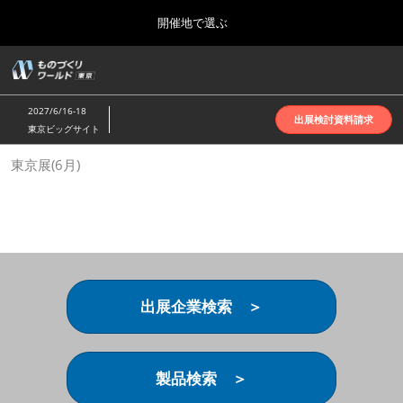
Press
ス
開催地で選ぶ
Escape
キ
to
ッ
close
ホーム
グ
プ
the
ロ
2026年10月07日
し
ー
menu.
インテックス大阪 | INTEX Osaka
2027/6/16-18
バ
出展検討資料請求
て
東京ビッグサイト
ル
進
ナ
名古屋展(4月)
東京展(6月)
ビ
む
2027年04月07日
ゲ
ポートメッセなごや | Port Messe Nagoya
ー
シ
ョ
東京展(6月)
ン
2027年06月16日
を
東京ビッグサイト | Tokyo Big Sight
折
り
出展企業検索 ＞
た
大阪展(10月)
た
2026年10月07日
む
インテックス大阪 | INTEX Osaka
製品検索 ＞