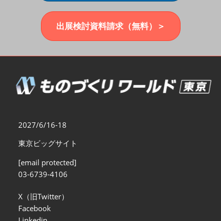
福岡展(12月)
2026年12月02日
マリンメッセ福岡｜MARIN MESSE Fukuoka
出展検討資料請求（無料）＞
2027/6/16-18
東京ビッグサイト
[email protected]
03-6739-4106
X（旧Twitter）
Facebook
Linkedin