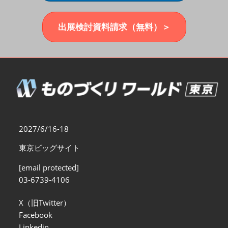
福岡展(12月)
2026年12月02日
マリンメッセ福岡｜MARIN MESSE Fukuoka
出展検討資料請求（無料）＞
2027/6/16-18
東京ビッグサイト
[email protected]
03-6739-4106
X（旧Twitter）
Facebook
Linkedin