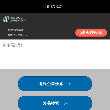
Press
ス
開催地で選ぶ
Escape
キ
to
ッ
close
ホーム
グ
プ
the
ロ
2026年10月07日
し
ー
menu.
インテックス大阪 | INTEX Osaka
2027/6/16-18
バ
出展検討資料請求
て
東京ビッグサイト
ル
進
ナ
名古屋展(4月)
東京展(6月)
ビ
む
2027年04月07日
ゲ
ポートメッセなごや | Port Messe Nagoya
ー
シ
ョ
東京展(6月)
ン
2027年06月16日
を
東京ビッグサイト | Tokyo Big Sight
折
り
出展企業検索 ＞
た
大阪展(10月)
た
2026年10月07日
む
インテックス大阪 | INTEX Osaka
製品検索 ＞