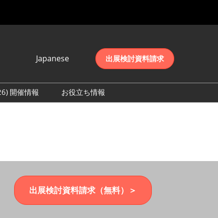
Japanese
出展検討資料請求
Japanese
English
026) 開催情報
お役立ち情報
简体中文
初日の様子 (2026)
한국어
数 (2026)
出展検討資料請求（無料）＞