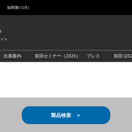
福岡展(12月)
8
サイト
出展案内
前回セミナー（2026）
プレス
前回 (2
展
展社・製品検索
出展検討資料を請求する
取材事前登録
会場
（無料）
展製品特集 一覧
来場者
ローバル･サプライ
特集
目の併催イベント
法について
製品検索 ＞