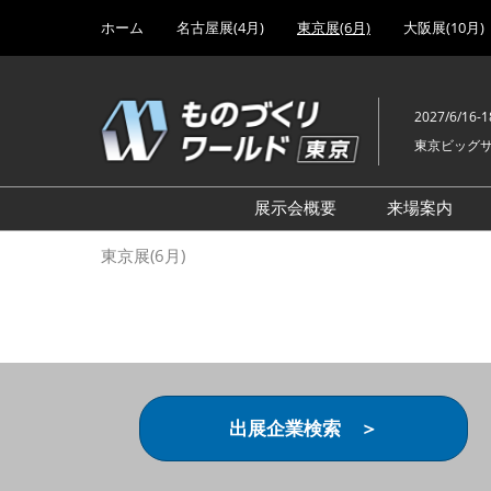
Press
ス
ホーム
名古屋展(4月)
東京展(6月)
大阪展(10月)
Escape
キ
to
ッ
close
プ
the
2027/6/16-1
し
menu.
東京ビッグ
て
進
む
展示会概要
来場案内
設計･製造ソリューション
前回 出
東京展(6月)
機械要素技術展
前回 出
ヘルスケア･医療機器 開発
前回 グ
展
チェーン
工場設備･備品展
前回 注
次世代3Dプリンタ展
ご来場方
出展企業検索 ＞
計測･検査･センサ展
アクセス