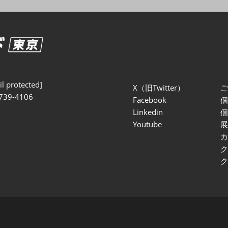
セミナー参加ポリ
l protected]
X（旧Twitter）
739-4106
Facebook
Linkedin
Youtube