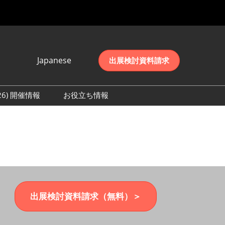
Japanese
出展検討資料請求
Japanese
English
026) 開催情報
お役立ち情報
简体中文
初日の様子 (2026)
한국어
数 (2026)
出展検討資料請求（無料）＞