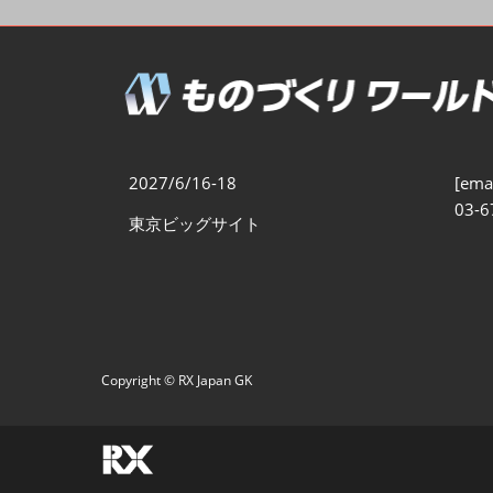
製造業DX展
展示会・
シー
ものづくりODM/EMS展
製造業サイバーセキュリテ
ィ展
スマートメンテナンス展
2027/6/16-18
[emai
ものづくりNEXT
03-6
東京ビッグサイト
製造業×フィジカルAI展
Copyright © RX Japan GK