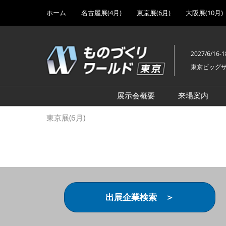
Press
ス
ホーム
名古屋展(4月)
東京展(6月)
大阪展(10月)
Escape
キ
to
ッ
close
プ
the
2027/6/16-1
し
menu.
東京ビッグ
て
進
む
展示会概要
来場案内
設計･製造ソリューション
前回 出
東京展(6月)
機械要素技術展
前回 出
ヘルスケア･医療機器 開発
前回 グ
展
チェーン
工場設備･備品展
前回 注
次世代3Dプリンタ展
ご来場方
出展企業検索 ＞
計測･検査･センサ展
アクセス