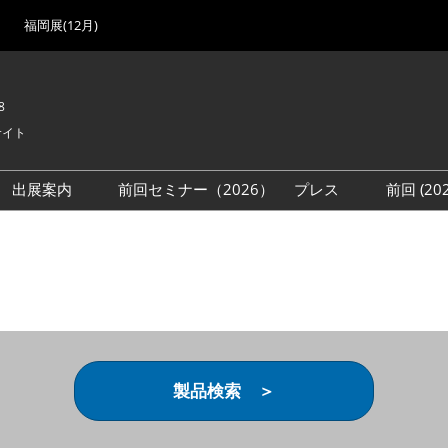
福岡展(12月)
8
サイト
出展案内
前回セミナー（2026）
プレス
前回 (2
展
展社・製品検索
出展検討資料を請求する
取材事前登録
会場
（無料）
展製品特集 一覧
来場者
ローバル･サプライ
特集
目の併催イベント
法について
製品検索 ＞