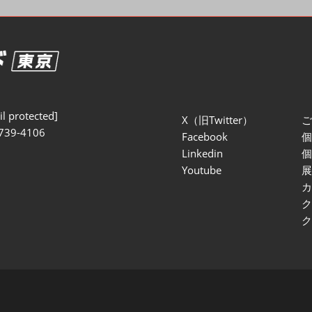
セミナー参加ポリ
l protected]
X（旧Twitter）
739-4106
Facebook
Linkedin
Youtube