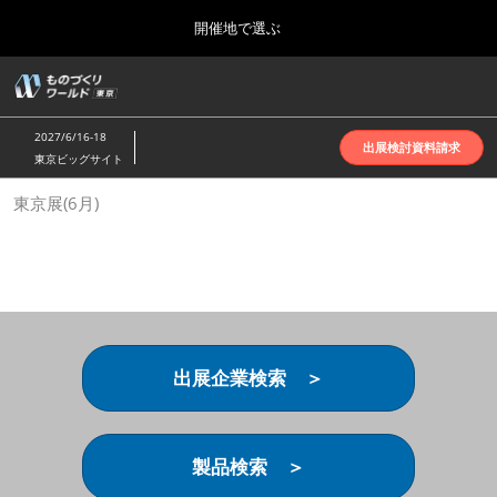
Press
ス
開催地で選ぶ
Escape
キ
to
ッ
close
ホーム
グ
プ
the
ロ
2026年10月07日
し
ー
menu.
インテックス大阪 | INTEX Osaka
2027/6/16-18
バ
出展検討資料請求
て
東京ビッグサイト
ル
進
ナ
名古屋展(4月)
東京展(6月)
ビ
む
2027年04月07日
ゲ
ポートメッセなごや | Port Messe Nagoya
ー
シ
ョ
東京展(6月)
ン
2027年06月16日
を
東京ビッグサイト | Tokyo Big Sight
折
り
出展企業検索 ＞
た
大阪展(10月)
た
2026年10月07日
む
インテックス大阪 | INTEX Osaka
製品検索 ＞