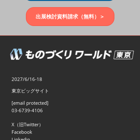
福岡展(12月)
2026年12月02日
マリンメッセ福岡｜MARIN MESSE Fukuoka
出展検討資料請求（無料）＞
2027/6/16-18
東京ビッグサイト
[email protected]
03-6739-4106
X（旧Twitter）
Facebook
Linkedin