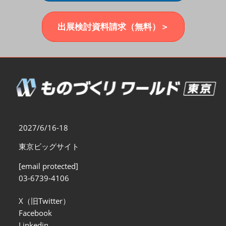
福岡展(12月)
2026年12月02日
マリンメッセ福岡｜MARIN MESSE Fukuoka
出展検討資料請求（無料）＞
2027/6/16-18
東京ビッグサイト
[email protected]
03-6739-4106
X（旧Twitter）
Facebook
Linkedin