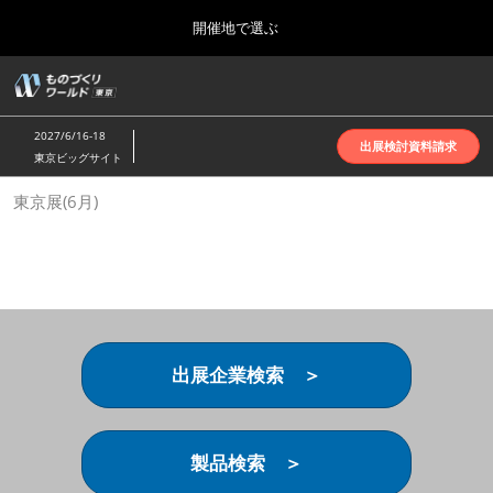
Press
ス
開催地で選ぶ
Escape
キ
to
ッ
close
ホーム
グ
プ
the
ロ
2026年10月07日
し
ー
menu.
インテックス大阪 | INTEX Osaka
2027/6/16-18
バ
出展検討資料請求
て
東京ビッグサイト
ル
進
ナ
名古屋展(4月)
東京展(6月)
ビ
む
2027年04月07日
ゲ
ポートメッセなごや | Port Messe Nagoya
ー
シ
ョ
東京展(6月)
ン
2027年06月16日
を
東京ビッグサイト | Tokyo Big Sight
折
り
出展企業検索 ＞
た
大阪展(10月)
た
2026年10月07日
む
インテックス大阪 | INTEX Osaka
製品検索 ＞