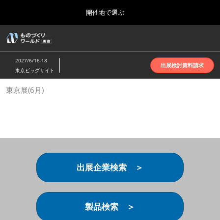
Press
ス
開催地で選ぶ
Escape
キ
to
ッ
close
ホーム
グ
プ
the
ロ
2026年10月07日
し
ー
menu.
インテックス大阪 | INTEX Osaka
2027/6/16-18
バ
出展検討資料請求
て
東京ビッグサイト
ル
進
ナ
名古屋展(4月)
東京展(6月)
ビ
む
2027年04月07日
ゲ
ポートメッセなごや | Port Messe Nagoya
ー
シ
ョ
東京展(6月)
ン
2027年06月16日
を
東京ビッグサイト | Tokyo Big Sight
折
り
出展企業検索 ＞
た
大阪展(10月)
た
2026年10月07日
む
インテックス大阪 | INTEX Osaka
製品検索 ＞