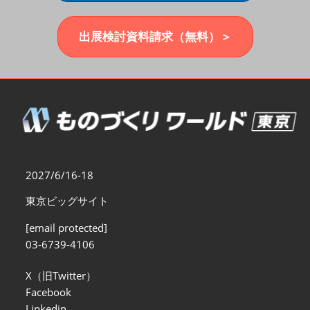
福岡展(12月)
2026年12月02日
マリンメッセ福岡｜MARIN MESSE Fukuoka
出展検討資料請求（無料）＞
2027/6/16-18
東京ビッグサイト
[email protected]
03-6739-4106
X（旧Twitter）
Facebook
Linkedin