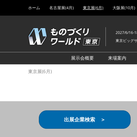
Press
ス
ホーム
名古屋展(4月)
東京展(6月)
大阪展(10月)
Escape
キ
to
ッ
close
プ
the
2027/6/16-1
し
menu.
東京ビッグ
て
進
む
展示会概要
来場案内
設計･製造ソリューション
前回 出
東京展(6月)
機械要素技術展
前回 出
ヘルスケア･医療機器 開発
前回 グ
展
チェーン
工場設備･備品展
前回 注
次世代3Dプリンタ展
ご来場方
出展企業検索 ＞
計測･検査･センサ展
アクセス