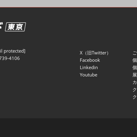
セミナー参加ポリ
l protected]
X（旧Twitter）
739-4106
Facebook
Linkedin
Youtube