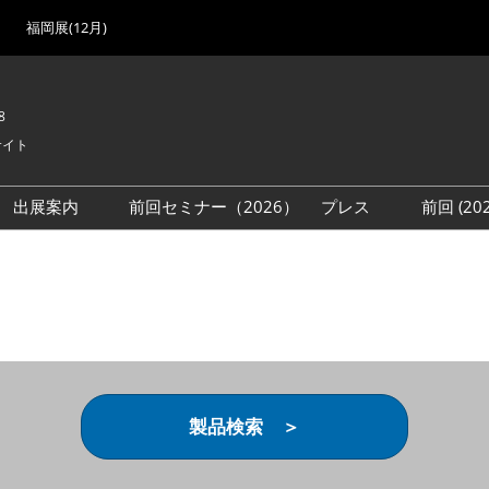
福岡展(12月)
8
サイト
出展案内
前回セミナー（2026）
プレス
前回 (2
展
展社・製品検索
出展検討資料を請求する
取材事前登録
会場
（無料）
展製品特集 一覧
来場者
ローバル･サプライ
特集
目の併催イベント
法について
製品検索 ＞