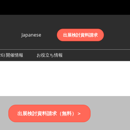
Japanese
出展検討資料請求
Japanese
English
026) 開催情報
お役立ち情報
简体中文
初日の様子 (2026)
한국어
数 (2026)
出展検討資料請求（無料）＞