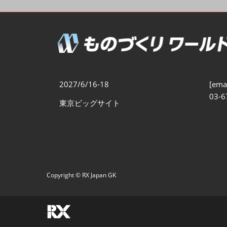
製造業DX展
展示会・
シー
ものづくりODM/EMS展
製造業サイバーセキュリテ
ィ展
スマートメンテナンス展
2027/6/16-18
[emai
ものづくりNEXT
03-6
東京ビッグサイト
製造業×フィジカルAI展
Copyright © RX Japan GK