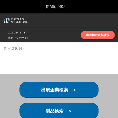
Press
ス
開催地で選ぶ
Escape
キ
to
ッ
close
ホーム
グ
プ
the
ロ
2026年10月07日
し
ー
menu.
インテックス大阪 | INTEX Osaka
2027/6/16-18
バ
出展検討資料請求
て
東京ビッグサイト
ル
進
ナ
名古屋展(4月)
東京展(6月)
ビ
む
2027年04月07日
ゲ
ポートメッセなごや | Port Messe Nagoya
ー
シ
ョ
東京展(6月)
ン
2027年06月16日
を
東京ビッグサイト | Tokyo Big Sight
折
り
出展企業検索 ＞
た
大阪展(10月)
た
2026年10月07日
む
インテックス大阪 | INTEX Osaka
製品検索 ＞