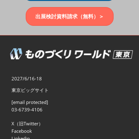
福岡展(12月)
2026年12月02日
マリンメッセ福岡｜MARIN MESSE Fukuoka
出展検討資料請求（無料）＞
2027/6/16-18
東京ビッグサイト
[email protected]
03-6739-4106
X（旧Twitter）
Facebook
Linkedin