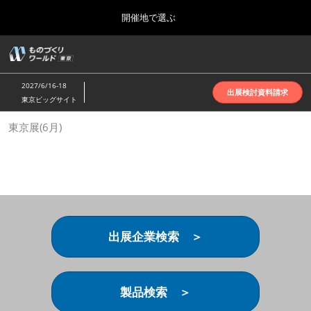
Press
ス
開催地で選ぶ
Escape
キ
to
ッ
close
ホーム
グ
プ
the
ロ
2026年10月07日
し
ー
menu.
インテックス大阪 | INTEX Osaka
2027/6/16-18
バ
出展検討資料請求
て
東京ビッグサイト
ル
進
ナ
名古屋展(4月)
東京展(6月)
ビ
む
2027年04月07日
ゲ
ポートメッセなごや | Port Messe Nagoya
ー
シ
ョ
東京展(6月)
ン
2027年06月16日
を
東京ビッグサイト | Tokyo Big Sight
折
り
出展企業検索 ＞
た
大阪展(10月)
た
2026年10月07日
む
インテックス大阪 | INTEX Osaka
製品検索 ＞