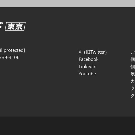
セミナー参加ポリ
l protected]
X（旧Twitter）
739-4106
Facebook
Linkedin
Youtube