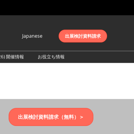
Japanese
出展検討資料請求
Japanese
English
026) 開催情報
お役立ち情報
简体中文
初日の様子 (2026)
한국어
数 (2026)
出展検討資料請求（無料）＞