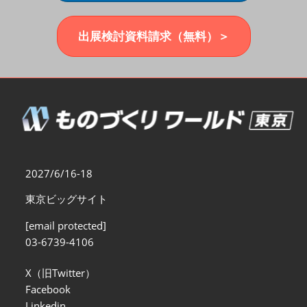
福岡展(12月)
2026年12月02日
マリンメッセ福岡｜MARIN MESSE Fukuoka
出展検討資料請求（無料）＞
2027/6/16-18
東京ビッグサイト
[email protected]
03-6739-4106
X（旧Twitter）
Facebook
Linkedin