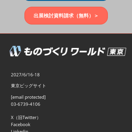
福岡展(12月)
2026年12月02日
マリンメッセ福岡｜MARIN MESSE Fukuoka
出展検討資料請求（無料）＞
2027/6/16-18
東京ビッグサイト
[email protected]
03-6739-4106
X（旧Twitter）
Facebook
Linkedin