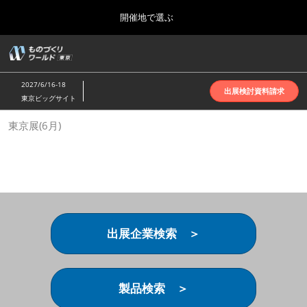
Press
ス
開催地で選ぶ
Escape
キ
to
ッ
close
ホーム
グ
プ
the
ロ
2026年10月07日
し
ー
menu.
インテックス大阪 | INTEX Osaka
2027/6/16-18
バ
出展検討資料請求
て
東京ビッグサイト
ル
進
ナ
名古屋展(4月)
東京展(6月)
ビ
む
2027年04月07日
ゲ
ポートメッセなごや | Port Messe Nagoya
ー
シ
ョ
東京展(6月)
ン
2027年06月16日
を
東京ビッグサイト | Tokyo Big Sight
折
り
出展企業検索 ＞
た
大阪展(10月)
た
2026年10月07日
む
インテックス大阪 | INTEX Osaka
製品検索 ＞