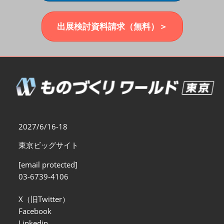
福岡展(12月)
2026年12月02日
マリンメッセ福岡｜MARIN MESSE Fukuoka
出展検討資料請求（無料）＞
2027/6/16-18
東京ビッグサイト
[email protected]
03-6739-4106
X（旧Twitter）
Facebook
Linkedin