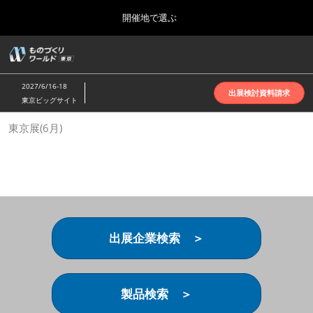
Press
ス
開催地で選ぶ
Escape
キ
to
ッ
close
ホーム
グ
プ
the
ロ
2026年10月07日
し
ー
menu.
インテックス大阪 | INTEX Osaka
2027/6/16-18
バ
出展検討資料請求
て
東京ビッグサイト
ル
進
ナ
名古屋展(4月)
東京展(6月)
ビ
む
2027年04月07日
ゲ
ポートメッセなごや | Port Messe Nagoya
ー
シ
ョ
東京展(6月)
ン
2027年06月16日
を
東京ビッグサイト | Tokyo Big Sight
折
り
出展企業検索 ＞
た
大阪展(10月)
た
2026年10月07日
む
インテックス大阪 | INTEX Osaka
製品検索 ＞