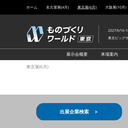
Press
ス
ホーム
名古屋展(4月)
東京展(6月)
大阪展(10月)
Escape
キ
to
ッ
close
プ
the
2027/6/16-1
し
menu.
東京ビッグ
て
進
む
展示会概要
来場案内
設計･製造ソリューション
前回 出
東京展(6月)
機械要素技術展
前回 出
ヘルスケア･医療機器 開発
前回 グ
展
チェーン
工場設備･備品展
前回 注
次世代3Dプリンタ展
ご来場方
出展企業検索 ＞
計測･検査･センサ展
アクセス