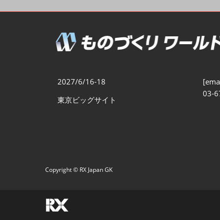
製造業DX展
展示会・
シー
ものづくりODM/EMS展
製造業サイバーセキュリテ
ィ展
スマートメンテナンス展
2027/6/16-18
[emai
ものづくりNEXT
03-6
東京ビッグサイト
製造業×フィジカルAI展
Copyright © RX Japan GK