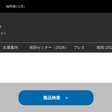
福岡展(12月)
8
サイト
出展案内
前回セミナー（2026）
プレス
前回 (2
展
展社・製品検索
出展検討資料を請求する
取材事前登録
会場
（無料）
展製品特集 一覧
来場者
ローバル･サプライ
特集
目の併催イベント
法について
製品検索 ＞