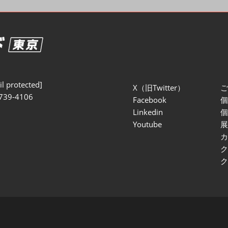
セミナー参加ポリ
l protected]
X（旧Twitter）
739-4106
Facebook
Linkedin
Youtube