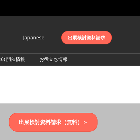
Japanese
出展検討資料請求
Japanese
English
026) 開催情報
お役立ち情報
简体中文
初日の様子 (2026)
한국어
数 (2026)
出展検討資料請求（無料）＞