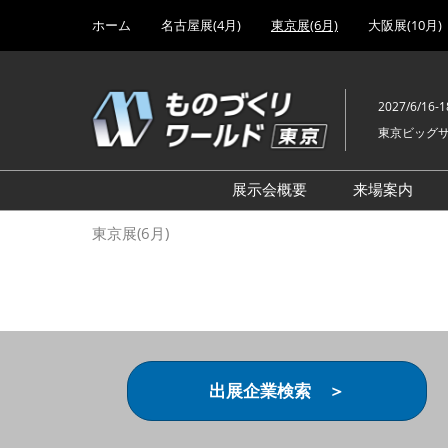
Press
ス
ホーム
名古屋展(4月)
東京展(6月)
大阪展(10月)
Escape
キ
to
ッ
close
プ
the
2027/6/16-1
し
menu.
東京ビッグ
て
進
む
展示会概要
来場案内
設計･製造ソリューション
前回 出
東京展(6月)
機械要素技術展
前回 出
ヘルスケア･医療機器 開発
前回 グ
展
チェーン
工場設備･備品展
前回 注
次世代3Dプリンタ展
ご来場方
出展企業検索 ＞
計測･検査･センサ展
アクセス