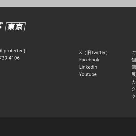
セミナー参加ポリ
l protected]
X（旧Twitter）
739-4106
Facebook
Linkedin
Youtube