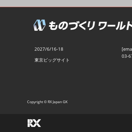
製造業DX展
展示会・
シー
ものづくりODM/EMS展
製造業サイバーセキュリテ
ィ展
スマートメンテナンス展
2027/6/16-18
[emai
ものづくりNEXT
03-6
東京ビッグサイト
製造業×フィジカルAI展
Copyright © RX Japan GK