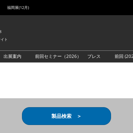
福岡展(12月)
8
サイト
出展案内
前回セミナー（2026）
プレス
前回 (2
展
展社・製品検索
出展検討資料を請求する
取材事前登録
会場
（無料）
展製品特集 一覧
来場者
ローバル･サプライ
特集
目の併催イベント
法について
製品検索 ＞