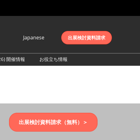
Japanese
出展検討資料請求
Japanese
English
026) 開催情報
お役立ち情報
简体中文
初日の様子 (2026)
한국어
数 (2026)
出展検討資料請求（無料）＞