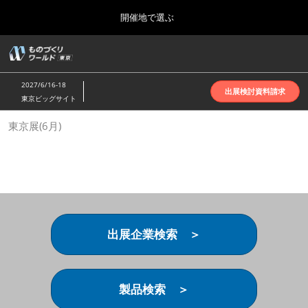
Press
ス
開催地で選ぶ
Escape
キ
to
ッ
close
ホーム
グ
プ
the
ロ
2026年10月07日
し
ー
menu.
インテックス大阪 | INTEX Osaka
2027/6/16-18
バ
出展検討資料請求
て
東京ビッグサイト
ル
進
ナ
名古屋展(4月)
東京展(6月)
ビ
む
2027年04月07日
ゲ
ポートメッセなごや | Port Messe Nagoya
ー
シ
ョ
東京展(6月)
ン
2027年06月16日
を
東京ビッグサイト | Tokyo Big Sight
折
り
出展企業検索 ＞
た
大阪展(10月)
た
2026年10月07日
む
インテックス大阪 | INTEX Osaka
製品検索 ＞