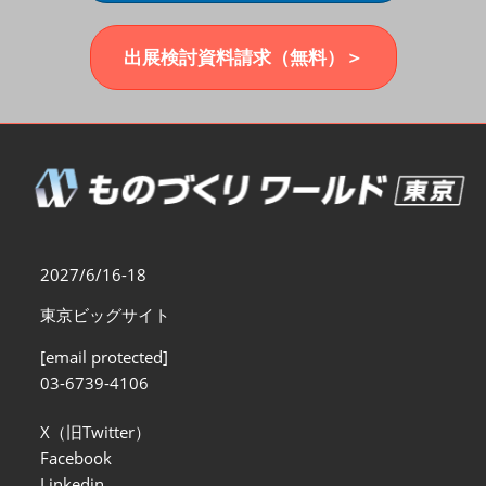
福岡展(12月)
2026年12月02日
マリンメッセ福岡｜MARIN MESSE Fukuoka
出展検討資料請求（無料）＞
2027/6/16-18
東京ビッグサイト
[email protected]
03-6739-4106
X（旧Twitter）
Facebook
Linkedin