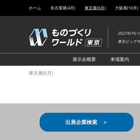
Press
ス
ホーム
名古屋展(4月)
東京展(6月)
大阪展(10月)
Escape
キ
to
ッ
close
プ
the
2027/6/16-1
し
menu.
東京ビッグ
て
進
む
展示会概要
来場案内
設計･製造ソリューション
前回 出
東京展(6月)
機械要素技術展
前回 出
ヘルスケア･医療機器 開発
前回 グ
展
チェーン
工場設備･備品展
前回 注
次世代3Dプリンタ展
ご来場方
出展企業検索 ＞
計測･検査･センサ展
アクセス