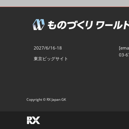
製造業DX展
展示会・
シー
ものづくりODM/EMS展
製造業サイバーセキュリテ
ィ展
スマートメンテナンス展
2027/6/16-18
[emai
ものづくりNEXT
03-6
東京ビッグサイト
製造業×フィジカルAI展
Copyright © RX Japan GK