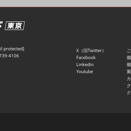
セミナー参加ポリ
l protected]
X（旧Twitter）
739-4106
Facebook
Linkedin
Youtube