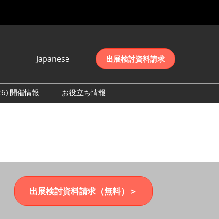
Japanese
出展検討資料請求
Japanese
English
026) 開催情報
お役立ち情報
简体中文
初日の様子 (2026)
한국어
数 (2026)
出展検討資料請求（無料）＞