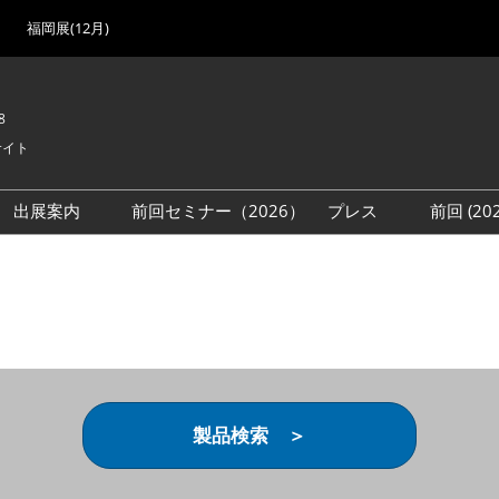
福岡展(12月)
8
サイト
出展案内
前回セミナー（2026）
プレス
前回 (2
展
展社・製品検索
出展検討資料を請求する
取材事前登録
会場
（無料）
展製品特集 一覧
来場者
ローバル･サプライ
特集
目の併催イベント
法について
製品検索 ＞