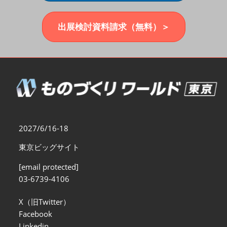
福岡展(12月)
2026年12月02日
マリンメッセ福岡｜MARIN MESSE Fukuoka
出展検討資料請求（無料）＞
2027/6/16-18
東京ビッグサイト
[email protected]
03-6739-4106
X（旧Twitter）
Facebook
Linkedin