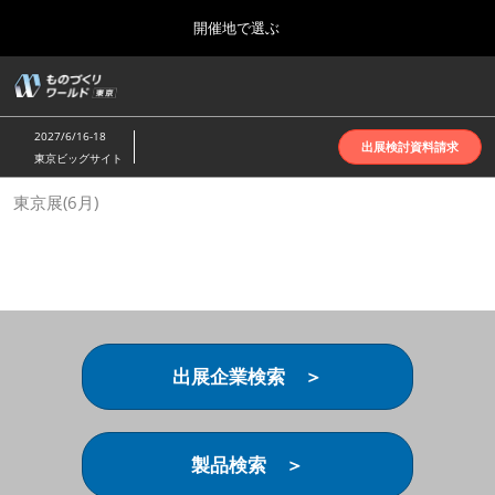
Press
ス
開催地で選ぶ
Escape
キ
to
ッ
close
ホーム
グ
プ
the
ロ
2026年10月07日
し
ー
menu.
インテックス大阪 | INTEX Osaka
2027/6/16-18
バ
出展検討資料請求
て
東京ビッグサイト
ル
進
ナ
名古屋展(4月)
東京展(6月)
ビ
む
2027年04月07日
ゲ
ポートメッセなごや | Port Messe Nagoya
ー
シ
ョ
東京展(6月)
ン
2027年06月16日
を
東京ビッグサイト | Tokyo Big Sight
折
り
出展企業検索 ＞
た
大阪展(10月)
た
2026年10月07日
む
インテックス大阪 | INTEX Osaka
製品検索 ＞