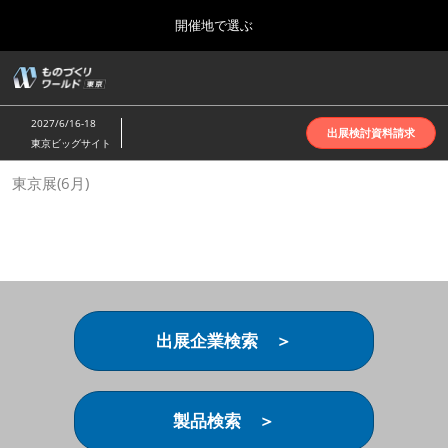
Press
ス
開催地で選ぶ
Escape
キ
to
ッ
close
ホーム
グ
プ
the
ロ
2026年10月07日
し
ー
menu.
インテックス大阪 | INTEX Osaka
2027/6/16-18
バ
出展検討資料請求
て
東京ビッグサイト
ル
進
ナ
名古屋展(4月)
東京展(6月)
ビ
む
2027年04月07日
ゲ
ポートメッセなごや | Port Messe Nagoya
ー
シ
ョ
東京展(6月)
ン
2027年06月16日
を
東京ビッグサイト | Tokyo Big Sight
折
り
出展企業検索 ＞
た
大阪展(10月)
た
2026年10月07日
む
インテックス大阪 | INTEX Osaka
製品検索 ＞