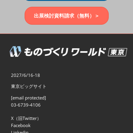
福岡展(12月)
2026年12月02日
マリンメッセ福岡｜MARIN MESSE Fukuoka
出展検討資料請求（無料）＞
2027/6/16-18
東京ビッグサイト
[email protected]
03-6739-4106
X（旧Twitter）
Facebook
Linkedin