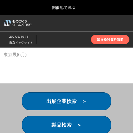
Press
ス
開催地で選ぶ
Escape
キ
to
ッ
close
ホーム
グ
プ
the
ロ
2026年10月07日
し
ー
menu.
インテックス大阪 | INTEX Osaka
2027/6/16-18
バ
出展検討資料請求
て
東京ビッグサイト
ル
進
ナ
名古屋展(4月)
東京展(6月)
ビ
む
2027年04月07日
ゲ
ポートメッセなごや | Port Messe Nagoya
ー
シ
ョ
東京展(6月)
ン
2027年06月16日
を
東京ビッグサイト | Tokyo Big Sight
折
り
出展企業検索 ＞
た
大阪展(10月)
た
2026年10月07日
む
インテックス大阪 | INTEX Osaka
製品検索 ＞