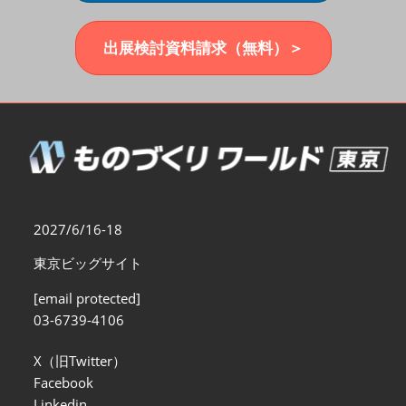
福岡展(12月)
2026年12月02日
マリンメッセ福岡｜MARIN MESSE Fukuoka
出展検討資料請求（無料）＞
2027/6/16-18
東京ビッグサイト
[email protected]
03-6739-4106
X（旧Twitter）
Facebook
Linkedin