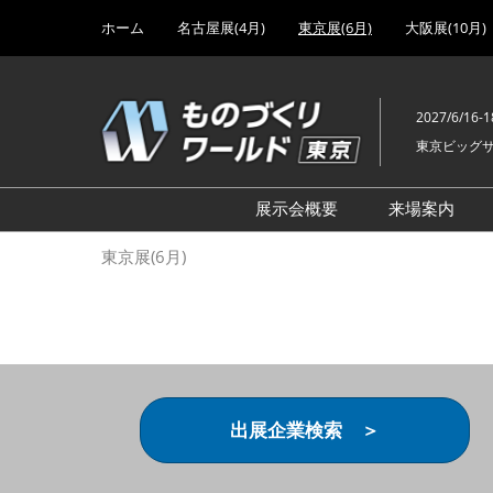
Press
ス
ホーム
名古屋展(4月)
東京展(6月)
大阪展(10月)
Escape
キ
to
ッ
close
プ
the
2027/6/16-1
し
menu.
東京ビッグ
て
進
む
展示会概要
来場案内
設計･製造ソリューション
前回 出
東京展(6月)
機械要素技術展
前回 出
ヘルスケア･医療機器 開発
前回 グ
展
チェーン
工場設備･備品展
前回 注
次世代3Dプリンタ展
ご来場方
出展企業検索 ＞
計測･検査･センサ展
アクセス