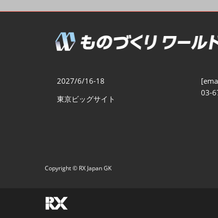
製造業DX展
展示会・
シー
ものづくりODM/EMS展
製造業サイバーセキュリテ
ィ展
スマートメンテナンス展
2027/6/16-18
[emai
ものづくりNEXT
03-6
東京ビッグサイト
製造業×フィジカルAI展
Copyright © RX Japan GK