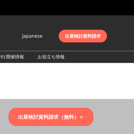
Japanese
出展検討資料請求
Japanese
English
026) 開催情報
お役立ち情報
简体中文
初日の様子 (2026)
한국어
数 (2026)
出展検討資料請求（無料）＞