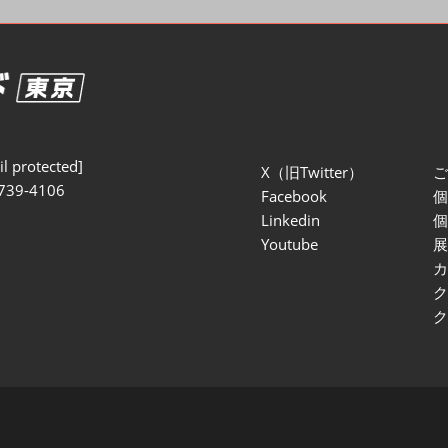
セミナー参加ポリ
l protected]
X（旧Twitter）
739-4106
Facebook
Linkedin
Youtube