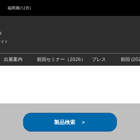
福岡展(12月)
8
サイト
出展案内
前回セミナー（2026）
プレス
前回 (2
展
展社・製品検索
出展検討資料を請求する
取材事前登録
会場
（無料）
展製品特集 一覧
来場者
ローバル･サプライ
特集
目の併催イベント
法について
製品検索 ＞