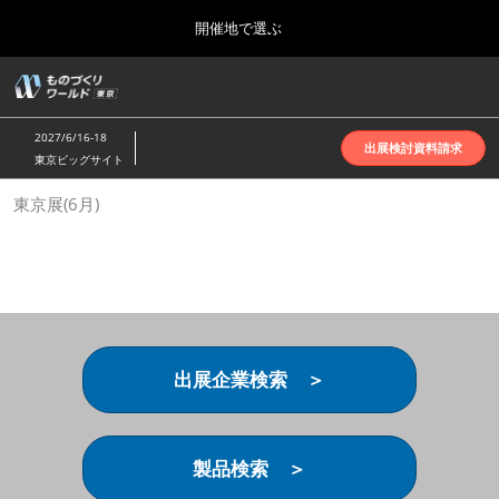
Press
ス
開催地で選ぶ
Escape
キ
to
ッ
close
ホーム
グ
プ
the
ロ
2026年10月07日
し
ー
menu.
インテックス大阪 | INTEX Osaka
2027/6/16-18
バ
出展検討資料請求
て
東京ビッグサイト
ル
進
ナ
名古屋展(4月)
東京展(6月)
ビ
む
2027年04月07日
ゲ
ポートメッセなごや | Port Messe Nagoya
ー
シ
ョ
東京展(6月)
ン
2027年06月16日
を
東京ビッグサイト | Tokyo Big Sight
折
り
出展企業検索 ＞
た
大阪展(10月)
た
2026年10月07日
む
インテックス大阪 | INTEX Osaka
製品検索 ＞