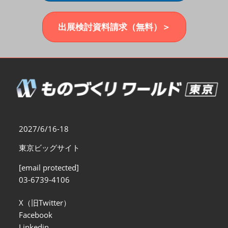
福岡展(12月)
2026年12月02日
マリンメッセ福岡｜MARIN MESSE Fukuoka
出展検討資料請求（無料）＞
2027/6/16-18
東京ビッグサイト
[email protected]
03-6739-4106
X（旧Twitter）
Facebook
Linkedin