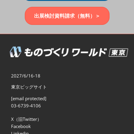
福岡展(12月)
2026年12月02日
マリンメッセ福岡｜MARIN MESSE Fukuoka
出展検討資料請求（無料）＞
2027/6/16-18
東京ビッグサイト
[email protected]
03-6739-4106
X（旧Twitter）
Facebook
Linkedin