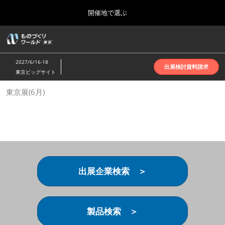
Press
ス
開催地で選ぶ
Escape
キ
to
ッ
close
ホーム
グ
プ
the
ロ
2026年10月07日
し
ー
menu.
インテックス大阪 | INTEX Osaka
2027/6/16-18
バ
出展検討資料請求
て
東京ビッグサイト
ル
進
ナ
名古屋展(4月)
東京展(6月)
ビ
む
2027年04月07日
ゲ
ポートメッセなごや | Port Messe Nagoya
ー
シ
ョ
東京展(6月)
ン
2027年06月16日
を
東京ビッグサイト | Tokyo Big Sight
折
り
出展企業検索 ＞
た
大阪展(10月)
た
2026年10月07日
む
インテックス大阪 | INTEX Osaka
製品検索 ＞