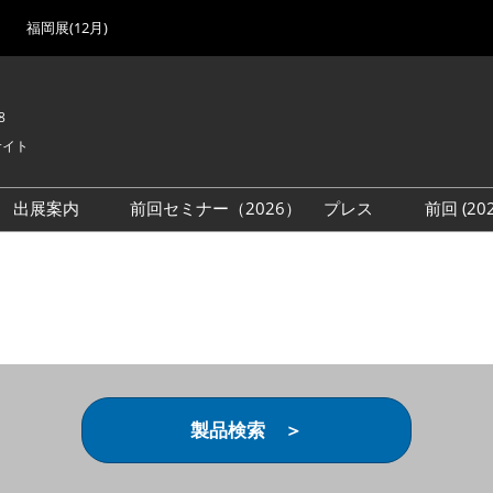
福岡展(12月)
8
サイト
出展案内
前回セミナー（2026）
プレス
前回 (2
展
展社・製品検索
出展検討資料を請求する
取材事前登録
会場
（無料）
展製品特集 一覧
来場者
ローバル･サプライ
特集
目の併催イベント
法について
製品検索 ＞