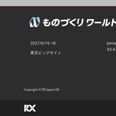
製造業DX展
展示会・
シー
ものづくりODM/EMS展
製造業サイバーセキュリテ
ィ展
スマートメンテナンス展
2027/6/16-18
[emai
ものづくりNEXT
03-6
東京ビッグサイト
製造業×フィジカルAI展
Copyright © RX Japan GK