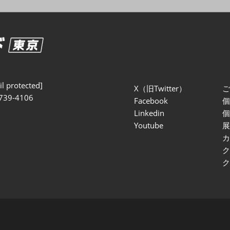
セミナー参加ポリ
l protected]
X（旧Twitter）
739-4106
Facebook
Linkedin
Youtube