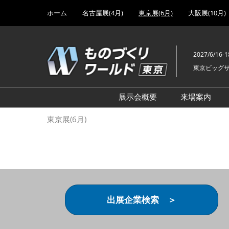
Press
ス
ホーム
名古屋展(4月)
東京展(6月)
大阪展(10月)
Escape
キ
to
ッ
close
プ
the
2027/6/16-1
し
menu.
東京ビッグ
て
進
む
展示会概要
来場案内
設計･製造ソリューション
前回 出
東京展(6月)
機械要素技術展
前回 出
ヘルスケア･医療機器 開発
前回 グ
展
チェーン
工場設備･備品展
前回 注
次世代3Dプリンタ展
ご来場方
出展企業検索 ＞
計測･検査･センサ展
アクセス