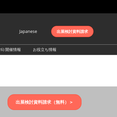
Japanese
出展検討資料請求
Japanese
English
026) 開催情報
お役立ち情報
简体中文
初日の様子 (2026)
한국어
数 (2026)
出展検討資料請求（無料）＞