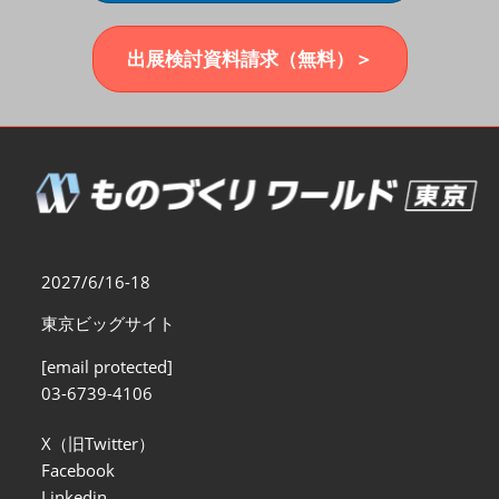
福岡展(12月)
2026年12月02日
マリンメッセ福岡｜MARIN MESSE Fukuoka
出展検討資料請求（無料）＞
2027/6/16-18
東京ビッグサイト
[email protected]
03-6739-4106
X（旧Twitter）
Facebook
Linkedin