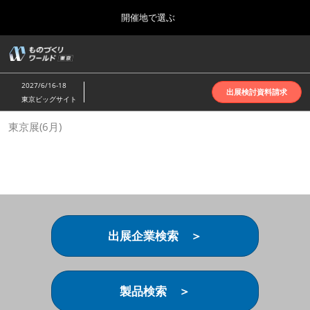
Press
ス
開催地で選ぶ
Escape
キ
to
ッ
close
ホーム
グ
プ
the
ロ
2026年10月07日
し
ー
menu.
インテックス大阪 | INTEX Osaka
2027/6/16-18
バ
出展検討資料請求
て
東京ビッグサイト
ル
進
ナ
名古屋展(4月)
東京展(6月)
ビ
む
2027年04月07日
ゲ
ポートメッセなごや | Port Messe Nagoya
ー
シ
ョ
東京展(6月)
ン
2027年06月16日
を
東京ビッグサイト | Tokyo Big Sight
折
り
出展企業検索 ＞
た
大阪展(10月)
た
2026年10月07日
む
インテックス大阪 | INTEX Osaka
製品検索 ＞