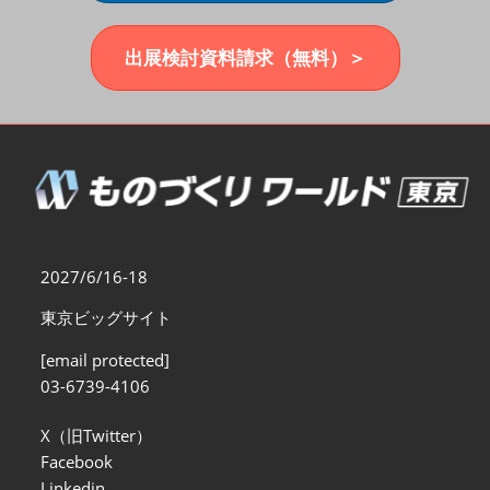
福岡展(12月)
2026年12月02日
マリンメッセ福岡｜MARIN MESSE Fukuoka
出展検討資料請求（無料）＞
2027/6/16-18
東京ビッグサイト
[email protected]
03-6739-4106
X（旧Twitter）
Facebook
Linkedin