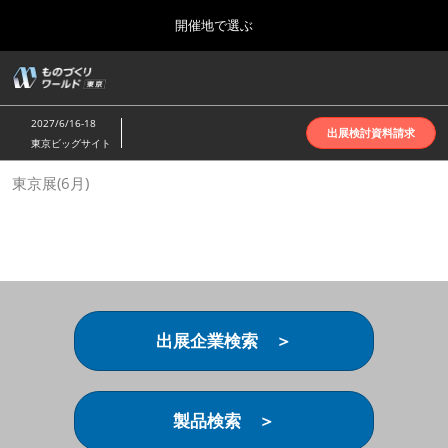
Press
ス
開催地で選ぶ
Escape
キ
to
ッ
close
ホーム
グ
プ
the
ロ
2026年10月07日
し
ー
menu.
インテックス大阪 | INTEX Osaka
2027/6/16-18
バ
出展検討資料請求
て
東京ビッグサイト
ル
進
ナ
名古屋展(4月)
東京展(6月)
ビ
む
2027年04月07日
ゲ
ポートメッセなごや | Port Messe Nagoya
ー
シ
ョ
東京展(6月)
ン
2027年06月16日
を
東京ビッグサイト | Tokyo Big Sight
折
り
出展企業検索 ＞
た
大阪展(10月)
た
2026年10月07日
む
インテックス大阪 | INTEX Osaka
製品検索 ＞