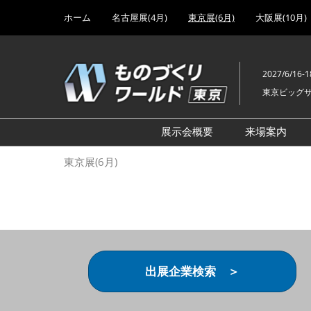
Press
ス
ホーム
名古屋展(4月)
東京展(6月)
大阪展(10月)
Escape
キ
to
ッ
close
プ
the
2027/6/16-1
し
menu.
東京ビッグ
て
進
む
展示会概要
来場案内
設計･製造ソリューション
前回 出
東京展(6月)
機械要素技術展
前回 出
ヘルスケア･医療機器 開発
前回 グ
展
チェーン
工場設備･備品展
前回 注
次世代3Dプリンタ展
ご来場方
出展企業検索 ＞
計測･検査･センサ展
アクセス