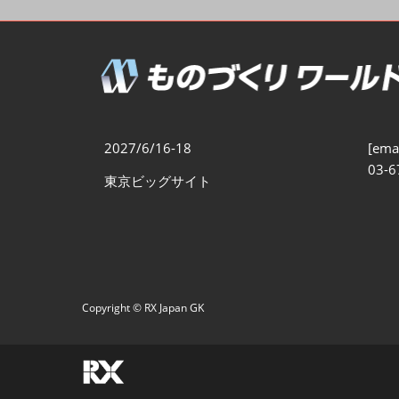
製造業DX展
展示会・
シー
ものづくりODM/EMS展
製造業サイバーセキュリテ
ィ展
スマートメンテナンス展
2027/6/16-18
[emai
ものづくりNEXT
03-6
東京ビッグサイト
製造業×フィジカルAI展
Copyright © RX Japan GK