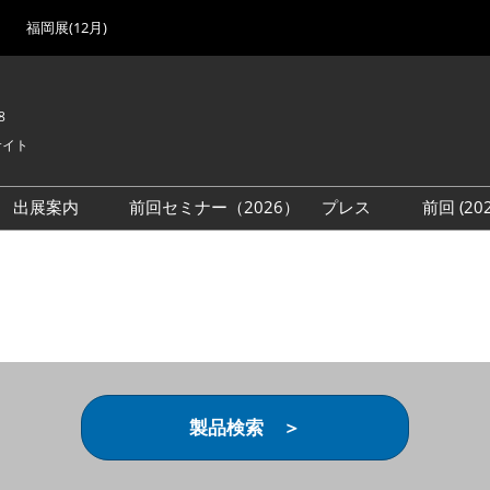
福岡展(12月)
8
サイト
出展案内
前回セミナー（2026）
プレス
前回 (2
展
展社・製品検索
出展検討資料を請求する
取材事前登録
会場
（無料）
展製品特集 一覧
来場者
ローバル･サプライ
特集
目の併催イベント
法について
製品検索 ＞