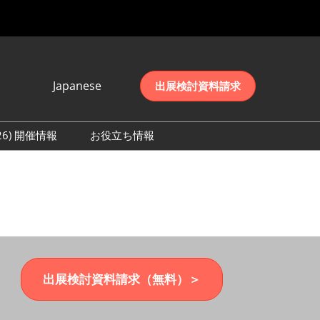
Japanese
出展検討資料請求
Japanese
English
026) 開催情報
お役立ち情報
简体中文
初日の様子 (2026)
한국어
数 (2026)
出展検討資料請求（無料）＞