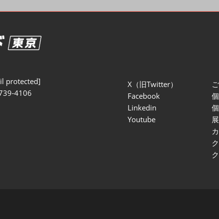
セミナー参加ポリ
l protected]
X（旧Twitter）
739-4106
Facebook
Linkedin
Youtube