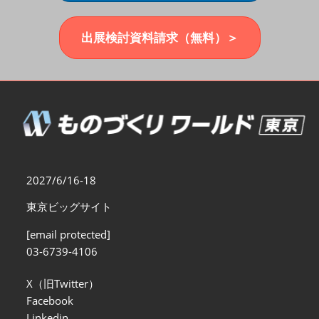
福岡展(12月)
2026年12月02日
マリンメッセ福岡｜MARIN MESSE Fukuoka
出展検討資料請求（無料）＞
2027/6/16-18
東京ビッグサイト
[email protected]
03-6739-4106
X（旧Twitter）
Facebook
Linkedin