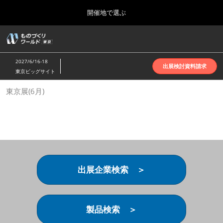
Press
ス
開催地で選ぶ
Escape
キ
to
ッ
close
ホーム
グ
プ
the
ロ
2026年10月07日
し
ー
menu.
インテックス大阪 | INTEX Osaka
2027/6/16-18
バ
出展検討資料請求
て
東京ビッグサイト
ル
進
ナ
名古屋展(4月)
東京展(6月)
ビ
む
2027年04月07日
ゲ
ポートメッセなごや | Port Messe Nagoya
ー
シ
ョ
東京展(6月)
ン
2027年06月16日
を
東京ビッグサイト | Tokyo Big Sight
折
り
出展企業検索 ＞
た
大阪展(10月)
た
2026年10月07日
む
インテックス大阪 | INTEX Osaka
製品検索 ＞