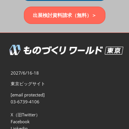
福岡展(12月)
2026年12月02日
マリンメッセ福岡｜MARIN MESSE Fukuoka
出展検討資料請求（無料）＞
2027/6/16-18
東京ビッグサイト
[email protected]
03-6739-4106
X（旧Twitter）
Facebook
Linkedin