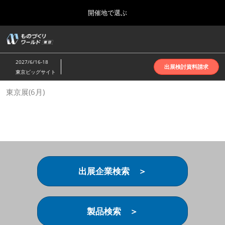
Press
ス
開催地で選ぶ
Escape
キ
to
ッ
close
ホーム
グ
プ
the
ロ
2026年10月07日
し
ー
menu.
インテックス大阪 | INTEX Osaka
2027/6/16-18
バ
出展検討資料請求
て
東京ビッグサイト
ル
進
ナ
名古屋展(4月)
東京展(6月)
ビ
む
2027年04月07日
ゲ
ポートメッセなごや | Port Messe Nagoya
ー
シ
ョ
東京展(6月)
ン
2027年06月16日
を
東京ビッグサイト | Tokyo Big Sight
折
り
出展企業検索 ＞
た
大阪展(10月)
た
2026年10月07日
む
インテックス大阪 | INTEX Osaka
製品検索 ＞