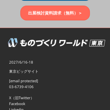
福岡展(12月)
2026年12月02日
マリンメッセ福岡｜MARIN MESSE Fukuoka
出展検討資料請求（無料）＞
2027/6/16-18
東京ビッグサイト
[email protected]
03-6739-4106
X（旧Twitter）
Facebook
Linkedin