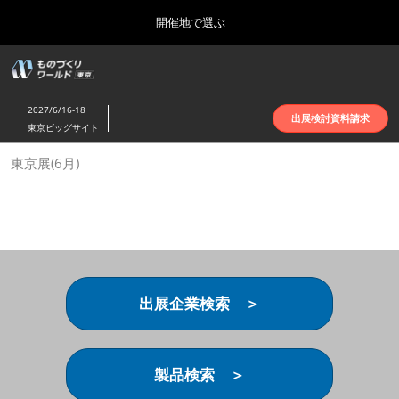
Press
ス
開催地で選ぶ
Escape
キ
to
ッ
close
ホーム
グ
プ
the
ロ
2026年10月07日
し
ー
menu.
インテックス大阪 | INTEX Osaka
2027/6/16-18
バ
出展検討資料請求
て
東京ビッグサイト
ル
進
ナ
名古屋展(4月)
東京展(6月)
ビ
む
2027年04月07日
ゲ
ポートメッセなごや | Port Messe Nagoya
ー
シ
ョ
東京展(6月)
ン
2027年06月16日
を
東京ビッグサイト | Tokyo Big Sight
折
り
出展企業検索 ＞
た
大阪展(10月)
た
2026年10月07日
む
インテックス大阪 | INTEX Osaka
製品検索 ＞