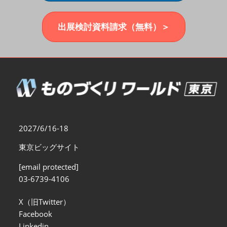
福岡展(12月)
2026年12月02日
マリンメッセ福岡｜MARIN MESSE Fukuoka
出展検討資料請求（無料）＞
2027/6/16-18
東京ビッグサイト
[email protected]
03-6739-4106
X（旧Twitter）
Facebook
Linkedin