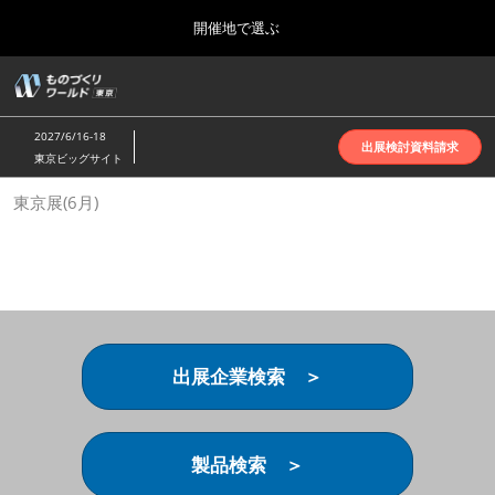
Press
ス
開催地で選ぶ
Escape
キ
to
ッ
close
ホーム
グ
プ
the
ロ
2026年10月07日
し
ー
menu.
インテックス大阪 | INTEX Osaka
2027/6/16-18
バ
出展検討資料請求
て
東京ビッグサイト
ル
進
ナ
名古屋展(4月)
東京展(6月)
ビ
む
2027年04月07日
ゲ
ポートメッセなごや | Port Messe Nagoya
ー
シ
ョ
東京展(6月)
ン
2027年06月16日
を
東京ビッグサイト | Tokyo Big Sight
折
り
出展企業検索 ＞
た
大阪展(10月)
た
2026年10月07日
む
インテックス大阪 | INTEX Osaka
製品検索 ＞