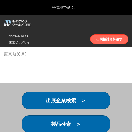
Press
ス
開催地で選ぶ
Escape
キ
to
ッ
close
ホーム
グ
プ
the
ロ
2026年10月07日
し
ー
menu.
インテックス大阪 | INTEX Osaka
2027/6/16-18
バ
出展検討資料請求
て
東京ビッグサイト
ル
進
ナ
名古屋展(4月)
東京展(6月)
ビ
む
2027年04月07日
ゲ
ポートメッセなごや | Port Messe Nagoya
ー
シ
ョ
東京展(6月)
ン
2027年06月16日
を
東京ビッグサイト | Tokyo Big Sight
折
り
出展企業検索 ＞
た
大阪展(10月)
た
2026年10月07日
む
インテックス大阪 | INTEX Osaka
製品検索 ＞