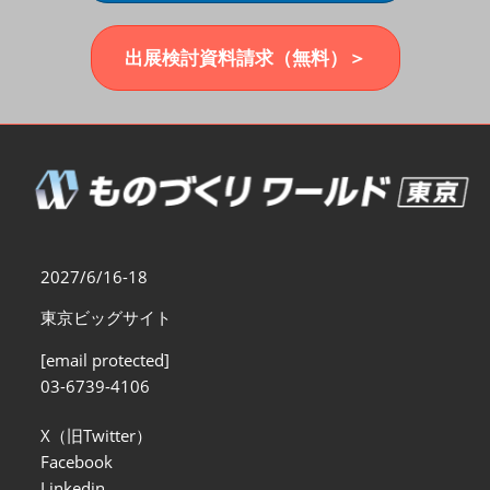
福岡展(12月)
2026年12月02日
マリンメッセ福岡｜MARIN MESSE Fukuoka
出展検討資料請求（無料）＞
2027/6/16-18
東京ビッグサイト
[email protected]
03-6739-4106
X（旧Twitter）
Facebook
Linkedin